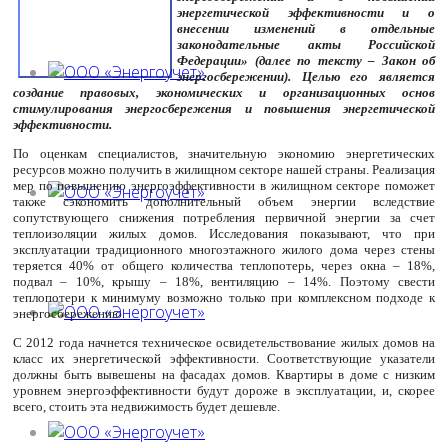
энергетической эффективности и о
внесении изменений в отдельные
законодательные акты Российской
Федерации» (далее по тексту – Закон об
энергосбережении). Целью его является
создание правовых, экономических и организационных основ
стимулирования энергосбережения и повышения энергетической
эффективности.
По оценкам специалистов, значительную экономию энергетических
ресурсов можно получить в жилищном секторе нашей страны. Реализация
мер по повышению энергоэффективности в жилищном секторе поможет
также сэкономить дополнительный объем энергии вследствие
сопутствующего снижения потребления первичной энергии за счет
теплоизоляции жилых домов. Исследования показывают, что при
эксплуатации традиционного многоэтажного жилого дома через стены
теряется 40% от общего количества теплопотерь, через окна – 18%,
подвал – 10%, крышу – 18%, вентиляцию – 14%. Поэтому свести
теплопотери к минимуму возможно только при комплексном подходе к
энергосбережению.
С 2012 года начнется техническое освидетельствование жилых домов на
класс их энергетической эффективности. Соответствующие указатели
должны быть вывешены на фасадах домов. Квартиры в доме с низким
уровнем энергоэффективности будут дороже в эксплуатации, и, скорее
всего, стоить эта недвижимость будет дешевле.